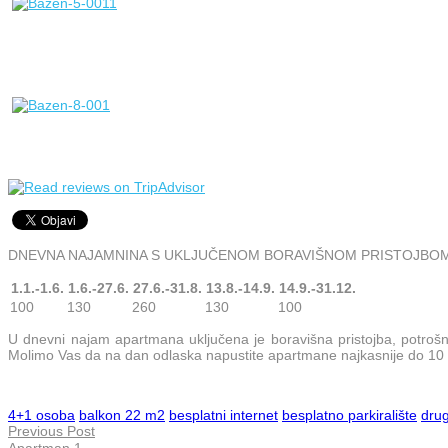
DNEVNA NAJAMNINA S UKLJUČENOM BORAVIŠNOM PRISTOJBOM U
1.1.-1.6.
1.6.-27.6.
27.6.-31.8.
13.8.-14.9.
14.9.-31.12.
100
130
260
130
100
U dnevni najam apartmana uključena je boravišna pristojba, potrošnja
Molimo Vas da na dan odlaska napustite apartmane najkasnije do 10
4+1 osoba
balkon 22 m2
besplatni internet
besplatno parkiralište
drug
Previous Post
Apartman 1