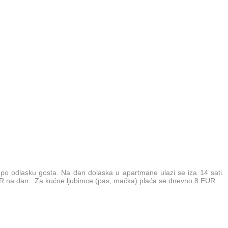
je po odlasku gosta. Na dan dolaska u apartmane ulazi se iza 14 sati.
UR na dan. Za kućne ljubimce (pas, mačka) plaća se dnevno 8 EUR.