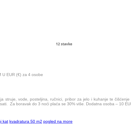
12 stavke
 EUR (€) za 4 osobe
 struje, vode, posteljina, ručnici, pribor za jelo i kuhanje te čišćen
 sati. Za boravak do 3 noći plaća se 30% više. Dodatna osoba – 10 E
i kat
kvadratura 50 m2
pogled na more